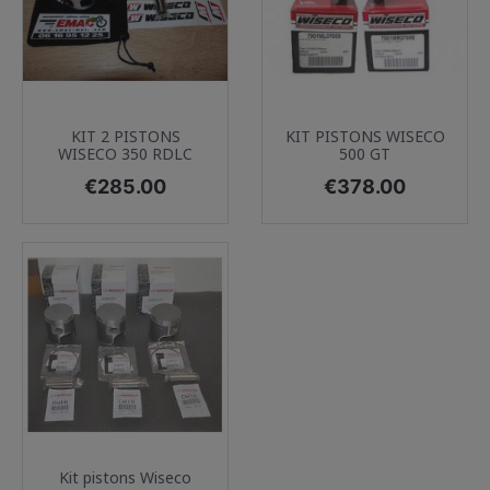
KIT 2 PISTONS
KIT PISTONS WISECO
WISECO 350 RDLC
500 GT
Price
Price
€285.00
€378.00
Kit pistons Wiseco