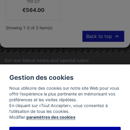
750 GT
Price
€564.00
Showing 1-3 of 3 item(s)

Back to top
Get our latest news and special sales
OK
Gestion des cookies
You may unsubscribe at any moment. For that purpose, please
Nous utilisons des cookies sur notre site Web pour vous
find our contact info in the legal notice.
offrir l'expérience la plus pertinente en mémorisant vos
préférences et les visites répétées.
En cliquant sur «Tout Accepter», vous consentez à
PRODUCTS
l'utilisation de tous les cookies.
Modifier
paramètres des cookies
OUR COMPANY