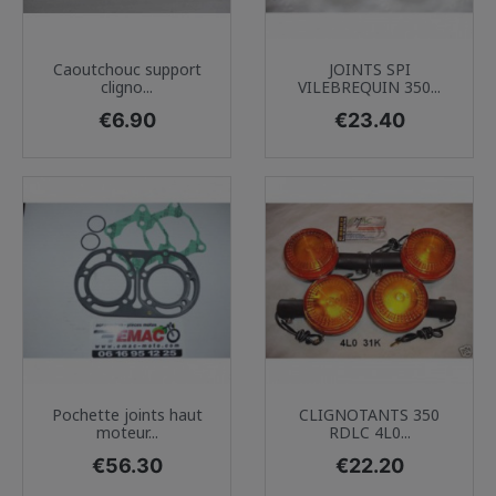
Caoutchouc support
JOINTS SPI
cligno...
VILEBREQUIN 350...
Price
Price
€6.90
€23.40
Pochette joints haut
CLIGNOTANTS 350
moteur...
RDLC 4L0...
Price
Price
€56.30
€22.20