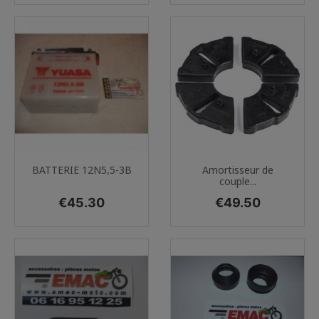
BATTERIE 12N5,5-3B
Amortisseur de
couple...
Price
Price
€45.30
€49.50