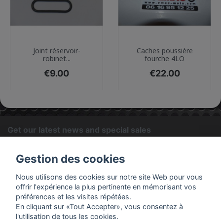
Joint réservoir-
Caches poussière
robinet...
fourche 4LO
Price
Price
€9.00
€22.00
Get our latest news and special sales
OK
Gestion des cookies
You may unsubscribe at any moment. For that purpose, please
Nous utilisons des cookies sur notre site Web pour vous
find our contact info in the legal notice.
offrir l'expérience la plus pertinente en mémorisant vos
préférences et les visites répétées.
En cliquant sur «Tout Accepter», vous consentez à
PRODUCTS
l'utilisation de tous les cookies.