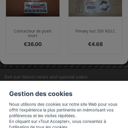
Contacteur de point
Pimary nut 350 RDLC
mort
Price
Price
€36.00
€4.68
Get our latest news and special sales
OK
Gestion des cookies
You may unsubscribe at any moment. For that purpose, please
Nous utilisons des cookies sur notre site Web pour vous
find our contact info in the legal notice.
offrir l'expérience la plus pertinente en mémorisant vos
préférences et les visites répétées.
En cliquant sur «Tout Accepter», vous consentez à
PRODUCTS
l'utilisation de tous les cookies.