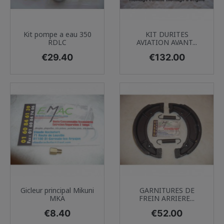
Kit pompe a eau 350
KIT DURITES
RDLC
AVIATION AVANT...
Price
Price
€29.40
€132.00
Gicleur principal Mikuni
GARNITURES DE
MKA
FREIN ARRIERE...
Price
Price
€8.40
€52.00