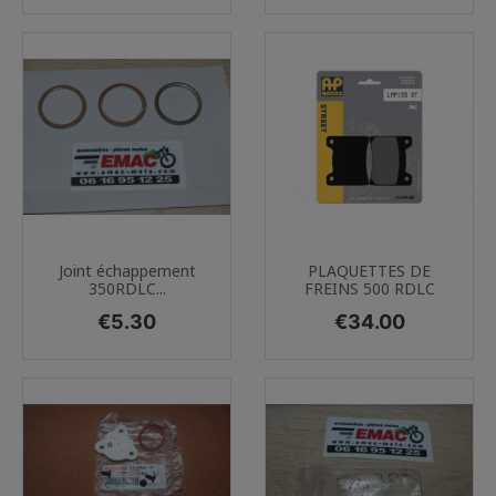
Joint échappement
PLAQUETTES DE
350RDLC...
FREINS 500 RDLC
Price
Price
€5.30
€34.00