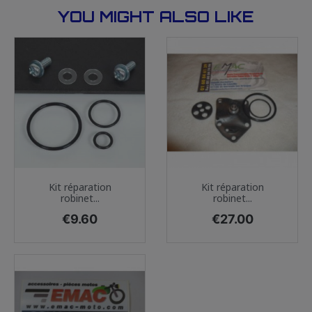
YOU MIGHT ALSO LIKE
Kit réparation
Kit réparation
robinet...
robinet...
Price
Price
€9.60
€27.00